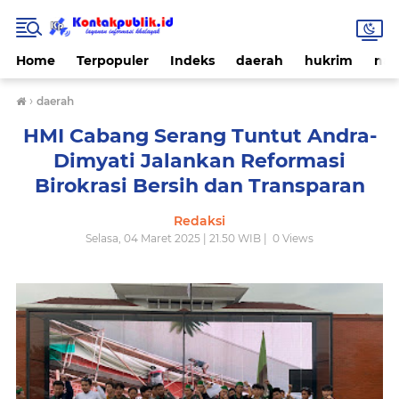
Home
Terpopuler
Indeks
daerah
hukrim
nas
›
daerah
HMI Cabang Serang Tuntut Andra-
Dimyati Jalankan Reformasi
Birokrasi Bersih dan Transparan
Redaksi
Selasa, 04 Maret 2025 | 21.50 WIB |
0
Views