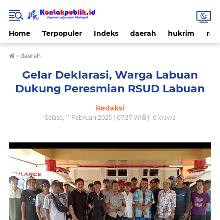
Home
Terpopuler
Indeks
daerah
hukrim
nas
›
daerah
Gelar Deklarasi, Warga Labuan
Dukung Peresmian RSUD Labuan
Redaksi
Selasa, 11 Februari 2025 | 07.37 WIB |
0
Views