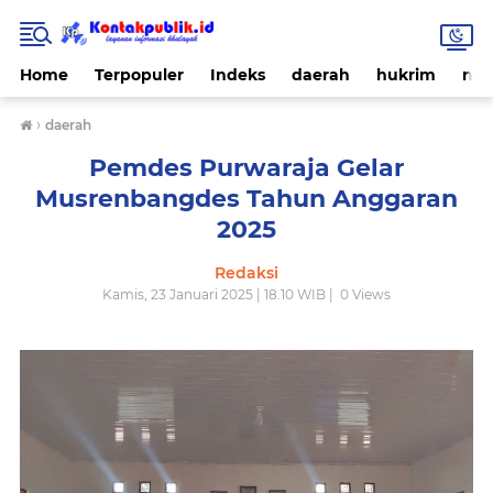
Home
Terpopuler
Indeks
daerah
hukrim
nas
›
daerah
Pemdes Purwaraja Gelar
Musrenbangdes Tahun Anggaran
2025
Redaksi
Kamis, 23 Januari 2025 | 18.10 WIB |
0
Views