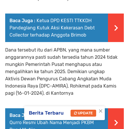
Baca Juga :
Ketua DPD KESTI TTKKDH
Pandeglang Kutuk Aksi Kekerasan Debt
Collector terhadap Anggota Brimob
Dana tersebut itu dari APBN, yang mana sumber
anggarannya pasti sudah tersedia tahun 2024 tidak
mungkin Pemerintah Pusat menghapus atau
mengalihkan ke tahun 2025. Demikian ungkap
Aktivis Dewan Pengurus Cabang Angkatan Muda
Indonesia Raya (DPC-AMIRA), Rohikmat pada Kamis
pagi (16-01-2024), di Kantornya
×
Berita Terbaru
UPDATE
Baca Juga :
Sesuai Prosedur, PKBM Ummul
Qurro Resmi Ubah Nama Menjadi PKBM