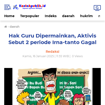
Home
Terpopuler
Indeks
daerah
hukrim
nas
›
daerah
Hak Guru Dipermainkan, Aktivis
Sebut 2 periode Irna-tanto Gagal
Redaksi
Kamis, 16 Januari 2025 | 11.55 WIB |
0
Views