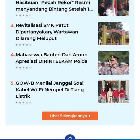
Hasibuan "Pecah Rekor" Resmi
menyandang Bintang Setelah 14
Tahun Ngejokrok Berpangjat
Kombes
Revitalisasi SMK Patut
Dipertanyakan, Wartawan
Dilarang Meluput
Mahasiswa Banten Dan Amon
Apresiasi DIRINTELKAM Polda
GOW-B Menilai Janggal Soal
Kabel Wi-Fi Nempel Di Tiang
Listrik
Lihat Selengkapnya