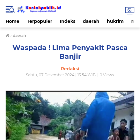
Home
Terpopuler
Indeks
daerah
hukrim
nas
›
daerah
Waspada ! Lima Penyakit Pasca
Banjir
Redaksi
Sabtu, 07 Desember 2024 | 13.54 WIB |
0
Views