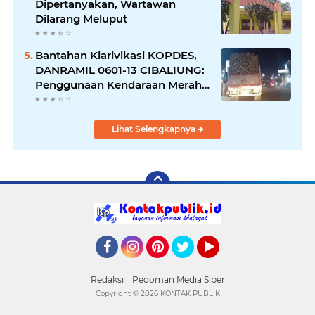
Dipertanyakan, Wartawan
Dilarang Meluput
Bantahan Klarivikasi KOPDES,
DANRAMIL 0601-13 CIBALIUNG:
Penggunaan Kendaraan Merah
Putih Tidak Sesuai SOP
Lihat Selengkapnya
Facebook
Instagram
Pinterest
Twitter
YouTube
Redaksi
Pedoman Media Siber
Copyright ©
2026 KONTAK PUBLIK