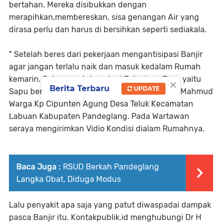
bertahan. Mereka disibukkan dengan
merapihkan,membereskan, sisa genangan Air yang
dirasa perlu dan harus di bersihkan seperti sediakala.
" Setelah beres dari pekerjaan mengantisipasi Banjir
agar jangan terlalu naik dan masuk kedalam Rumah
kemarin. Sekarang datang lagi Pekerjaan Baru yaitu
×
Berita Terbaru
UPDATE
Sapu bersih sisa - sisa Air dalam Rumah." Ujar Mahmud
Warga Kp Cipunten Agung Desa Teluk Kecamatan
Labuan Kabupaten Pandeglang. Pada Wartawan
seraya mengirimkan Vidio Kondisi dialam Rumahnya.
Baca Juga :
RSUD Berkah Pandeglang
Langka Obat, Diduga Modus
Lalu penyakit apa saja yang patut diwaspadai dampak
pasca Banjir itu. Kontakpublik.id menghubungi Dr H