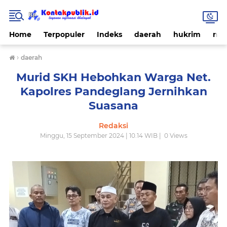
Home
Terpopuler
Indeks
daerah
hukrim
nas
›
daerah
Murid SKH Hebohkan Warga Net.
Kapolres Pandeglang Jernihkan
Suasana
Redaksi
Minggu, 15 September 2024 | 10.14 WIB |
0
Views