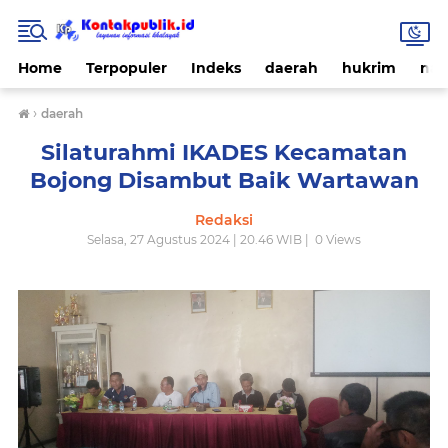
Home
Terpopuler
Indeks
daerah
hukrim
nas
›
daerah
Silaturahmi IKADES Kecamatan
Bojong Disambut Baik Wartawan
Redaksi
Selasa, 27 Agustus 2024 | 20.46 WIB |
0
Views