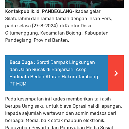
Kontakpublik.id, PANDEGLANG-
Ikades gelar
Silaturahmi dan ramah tamah dengan Insan Pers,
pada selasa (27-8-2024), di Kantor Desa
Citumenggung. Kecamatan Bojong , Kabupaten
Pandeglang, Provinsi Banten.
Baca Juga :
Soroti Dampak Lingkungan
dan Jalan Rusak di Banjarsari, Asep
Hadinata Bedah Aturan Hukum Tambang
PT MJM
Pada kesempatan ini Ikades memberikan tali asih
berupa Uang saku untuk biaya Oprasiinal di lapangan,
kepada sejumlah wartawan dan admin medsos dari
berbagai Media, baik cetak maupun elektronik,
Paguyuban Pewarta dan Paguyuban Media Sosial