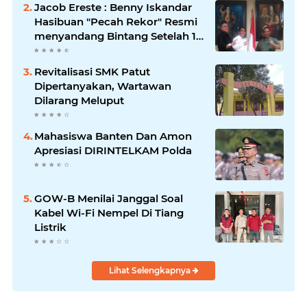
Jacob Ereste : Benny Iskandar
Hasibuan "Pecah Rekor" Resmi
menyandang Bintang Setelah 14
Tahun Ngejokrok Berpangjat
Kombes
Revitalisasi SMK Patut
Dipertanyakan, Wartawan
Dilarang Meluput
Mahasiswa Banten Dan Amon
Apresiasi DIRINTELKAM Polda
GOW-B Menilai Janggal Soal
Kabel Wi-Fi Nempel Di Tiang
Listrik
Lihat Selengkapnya