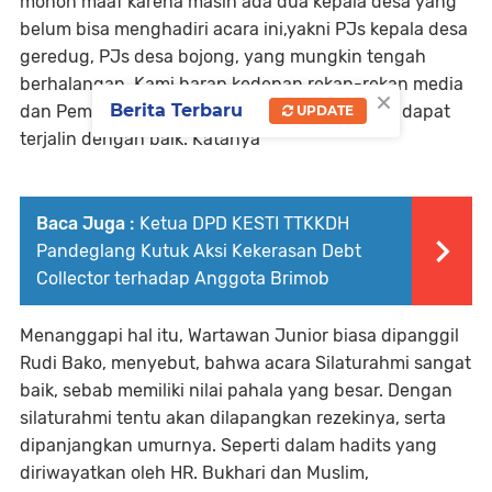
mohon maaf karena masih ada dua kepala desa yang
belum bisa menghadiri acara ini,yakni PJs kepala desa
geredug, PJs desa bojong, yang mungkin tengah
berhalangan. Kami harap kedepan rekan-rekan media
×
Berita Terbaru
dan Pemerintahan Desa di Kecamatan Bojong dapat
UPDATE
terjalin dengan baik. Katanya
Baca Juga :
Ketua DPD KESTI TTKKDH
Pandeglang Kutuk Aksi Kekerasan Debt
Collector terhadap Anggota Brimob
Menanggapi hal itu, Wartawan Junior biasa dipanggil
Rudi Bako, menyebut, bahwa acara Silaturahmi sangat
baik, sebab memiliki nilai pahala yang besar. Dengan
silaturahmi tentu akan dilapangkan rezekinya, serta
dipanjangkan umurnya. Seperti dalam hadits yang
diriwayatkan oleh HR. Bukhari dan Muslim,