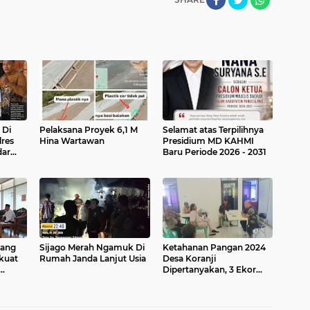
 Di
Pelaksana Proyek 6,1 M
Selamat atas Terpilihnya
res
Hina Wartawan
Presidium MD KAHMI
dar
Baru Periode 2026 - 2031
ang
Sijago Merah Ngamuk Di
Ketahanan Pangan 2024
kuat
Rumah Janda Lanjut Usia
Desa Koranji
Dipertanyakan, 3 Ekor
Sapi Hilang