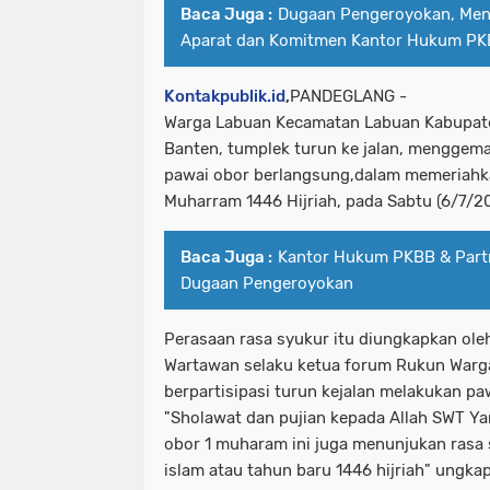
Baca Juga :
Dugaan Pengeroyokan, Men
Aparat dan Komitmen Kantor Hukum P
Kontakpublik.id
,
PANDEGLANG -
Warga Labuan Kecamatan Labuan Kabupate
Banten, tumplek turun ke jalan, menggem
pawai obor berlangsung,dalam memeriahka
Muharram 1446 Hijriah, pada Sabtu (6/7/2
Baca Juga :
Kantor Hukum PKBB & Part
Dugaan Pengeroyokan
Perasaan rasa syukur itu diungkapkan ol
Wartawan selaku ketua forum Rukun Warga
berpartisipasi turun kejalan melakukan p
"Sholawat dan pujian kepada Allah SWT Ya
obor 1 muharam ini juga menunjukan ras
islam atau tahun baru 1446 hijriah" ungk