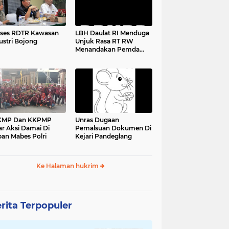
ses RDTR Kawasan
LBH Daulat RI Menduga
ustri Bojong
Unjuk Rasa RT RW
Menandakan Pemda
Pandeglang Sedang
Tidak Baik-Baik Saja,
Kemana Kepala DPMPD
KMP Dan KKPMP
Unras Dugaan
ar Aksi Damai Di
Pemalsuan Dokumen Di
an Mabes Polri
Kejari Pandeglang
Ke Halaman hukrim
rita Terpopuler