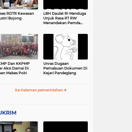
ses RDTR Kawasan
LBH Daulat RI Menduga
ustri Bojong
Unjuk Rasa RT RW
Menandakan Pemda
Pandeglang Sedang
Tidak Baik-Baik Saja,
Kemana Kepala DPMPD
KMP Dan KKPMP
Unras Dugaan
ar Aksi Damai Di
Pemalsuan Dokumen Di
an Mabes Polri
Kejari Pandeglang
Ke Halaman pemerintahan
UKRIM