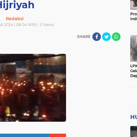
ijriyah
Pro
Redaksi
Ind
li 2024 | 08.04 WIB |
0
Views
SHARE
LP
Gel
Dep
H