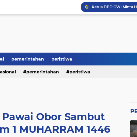
Revitalisasi SMK Patut 
BRI Bikin Gaduh, ATM N
Heboh Soal Polemik Jab
Perumda Tirta Benteng 
Ketum GWI Hadiri Pisah
al
pemerintahan
peristiwa
Mahasiswa Banten Dan 
asional
pemerintahan
peristiwa
Proyek Siluman, Jalan 
P
 Pawai Obor Sambut
lam 1 MUHARRAM 1446