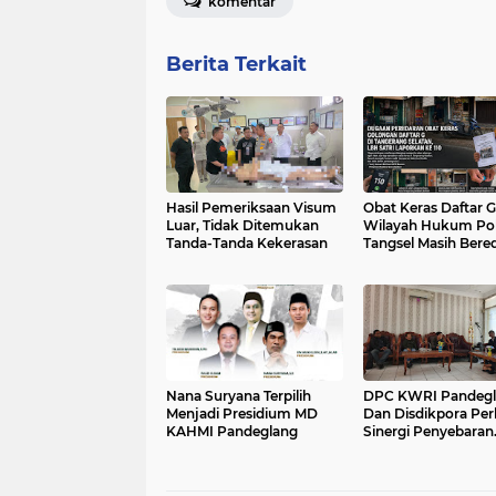
komentar
Berita Terkait
Hasil Pemeriksaan Visum
Obat Keras Daftar G
Luar, Tidak Ditemukan
Wilayah Hukum Pol
Tanda-Tanda Kekerasan
Tangsel Masih Bere
Bebas
Nana Suryana Terpilih
DPC KWRI Pandegl
Menjadi Presidium MD
Dan Disdikpora Per
KAHMI Pandeglang
Sinergi Penyebaran
Informasi Edukatif