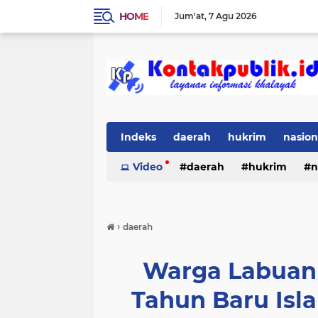
HOME
Jum'at
7 Agu 2026
Indeks
daerah
hukrim
nasion
Video
daerah
hukrim
n
›
daerah
Warga Labuan
Tahun Baru Is