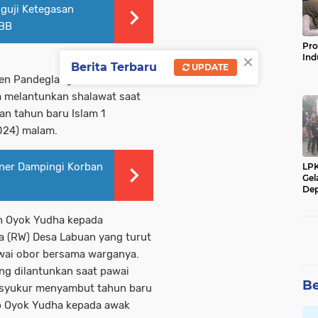
guji Ketegasan
KBB
Pro
×
Ind
Berita Terbaru
UPDATE
n Pandeglang Provinsi
a melantunkan shalawat saat
n tahun baru Islam 1
024) malam.
ner Dampingi Korban
LP
Gel
Dep
eh Oyok Yudha kepada
 (RW) Desa Labuan yang turut
awai obor bersama warganya.
ng dilantunkan saat pawai
Be
a syukur menyambut tahun baru
ap Oyok Yudha kepada awak