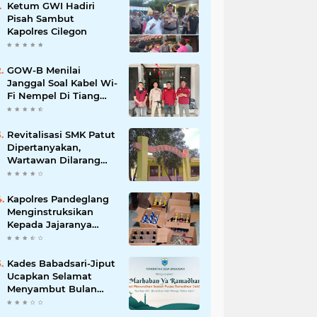
Ketum GWI Hadiri
Pisah Sambut
Kapolres Cilegon
GOW-B Menilai
Janggal Soal Kabel Wi-
Fi Nempel Di Tiang
Listrik
Revitalisasi SMK Patut
Dipertanyakan,
Wartawan Dilarang
Meluput
Kapolres Pandeglang
Menginstruksikan
Kepada Jajaranya
Memberantas
Peredaran Miras
Kades Babadsari-Jiput
Ucapkan Selamat
Menyambut Bulan
Suci Ramadhan 1446
H/2025