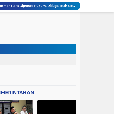
Ketua DPD GWI Minta Hotman Paris Diproses Hukum, Diduga Telah Menghina Wartwan
Dipertanyakan, Wartawan Dilarang Meluput
asabah Disable Bikin Susah
atan Plt Dirut RSUD Berkah 2026 Dipertanyakan
Kota Tangerang Laksanakan Studi
GWI Desak Polisi Usut Tuntas Jaringan Peredaran Obat Keras Daftar G di Pamulang
Bantahan Klarivikasi KOPDES, DANRAMIL 0601-13 CIBALIUNG: Penggunaan Kendaraan Merah Putih Tidak Sesuai SOP
 Sambut Kapolres Cilegon
Amon Apresiasi DIRINTELKAM Polda
Picung Munjul Tanpa Papan Informasi
EMERINTAHAN