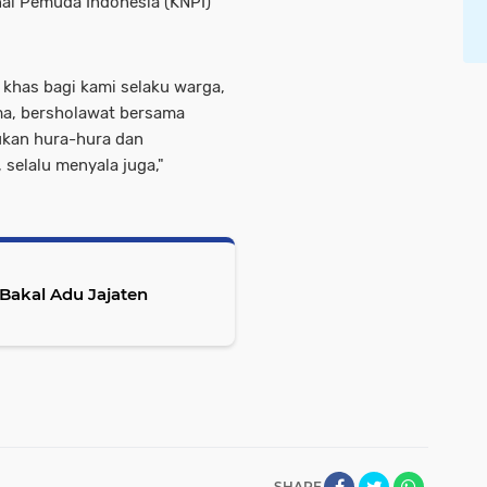
al Pemuda Indonesia (KNPI)
g khas bagi kami selaku warga,
ma, bersholawat bersama
ukan hura-hura dan
 selalu menyala juga,"
Bakal Adu Jajaten
SHARE