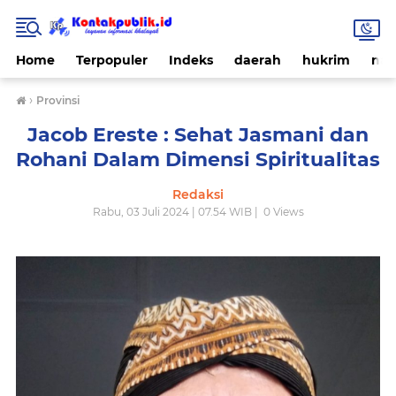
Home
Terpopuler
Indeks
daerah
hukrim
nas
›
Provinsi
Jacob Ereste : Sehat Jasmani dan
Rohani Dalam Dimensi Spiritualitas
Redaksi
Rabu, 03 Juli 2024 | 07.54 WIB |
0
Views