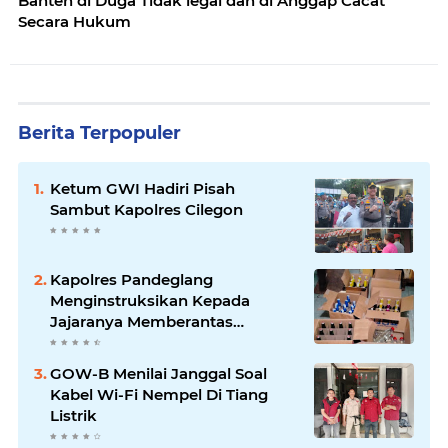
Banten di Duga Tidak legal dan di Anggap Cacat
Secara Hukum
Berita Terpopuler
Ketum GWI Hadiri Pisah
Sambut Kapolres Cilegon
Kapolres Pandeglang
Menginstruksikan Kepada
Jajaranya Memberantas
Peredaran Miras
GOW-B Menilai Janggal Soal
Kabel Wi-Fi Nempel Di Tiang
Listrik