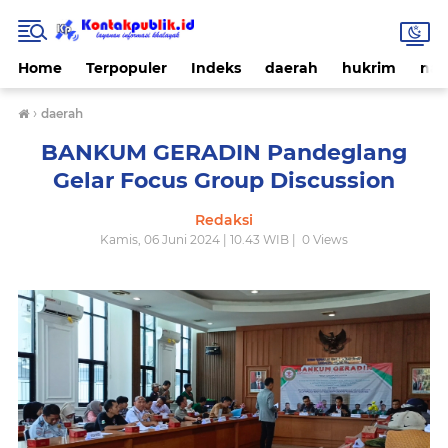
Home
Terpopuler
Indeks
daerah
hukrim
nas
›
daerah
BANKUM GERADIN Pandeglang
Gelar Focus Group Discussion
Redaksi
Kamis, 06 Juni 2024 | 10.43 WIB |
0
Views