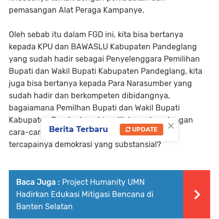
pemasangan Alat Peraga Kampanye.
Oleh sebab itu dalam FGD ini, kita bisa bertanya
kepada KPU dan BAWASLU Kabupaten Pandeglang
yang sudah hadir sebagai Penyelenggara Pemilihan
Bupati dan Wakil Bupati Kabupaten Pandeglang, kita
juga bisa bertanya kepada Para Narasumber yang
sudah hadir dan berkompeten dibidangnya,
bagaiamana Pemilhan Bupati dan Wakil Bupati
Kabupaten Pandeglang bisa dilaksanakan dengan
×
Berita Terbaru
UPDATE
cara-cara demokratis secara prosedural dan
tercapainya demokrasi yang substansial?
Baca Juga :
Project Humanity UMN
Hadirkan Edukasi Mitigasi Bencana di
Banten Selatan