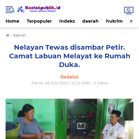
Home
Terpopuler
Indeks
daerah
hukrim
nas
›
daerah
Nelayan Tewas disambar Petir.
Camat Labuan Melayat ke Rumah
Duka.
Redaksi
Kamis, 06 Juni 2024 | 12.24 WIB |
0
Views