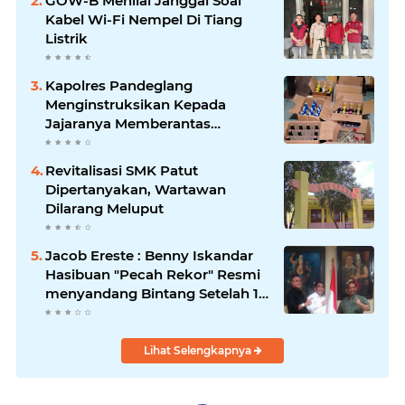
GOW-B Menilai Janggal Soal
Kabel Wi-Fi Nempel Di Tiang
Listrik
Kapolres Pandeglang
Menginstruksikan Kepada
Jajaranya Memberantas
Peredaran Miras
Revitalisasi SMK Patut
Dipertanyakan, Wartawan
Dilarang Meluput
Jacob Ereste : Benny Iskandar
Hasibuan "Pecah Rekor" Resmi
menyandang Bintang Setelah 14
Tahun Ngejokrok Berpangjat
Kombes
Lihat Selengkapnya