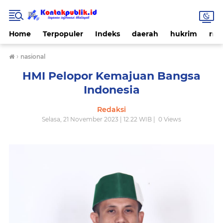
Home
Terpopuler
Indeks
daerah
hukrim
nas
›
nasional
HMI Pelopor Kemajuan Bangsa
Indonesia
Redaksi
Selasa, 21 November 2023 | 12.22 WIB |
0
Views