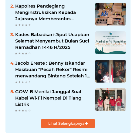
Kapolres Pandeglang
Menginstruksikan Kepada
Jajaranya Memberantas
Peredaran Miras
Kades Babadsari-Jiput Ucapkan
Selamat Menyambut Bulan Suci
Ramadhan 1446 H/2025
Jacob Ereste : Benny Iskandar
Hasibuan "Pecah Rekor" Resmi
menyandang Bintang Setelah 14
Tahun Ngejokrok Berpangjat
Kombes
GOW-B Menilai Janggal Soal
Kabel Wi-Fi Nempel Di Tiang
Listrik
Lihat Selengkapnya