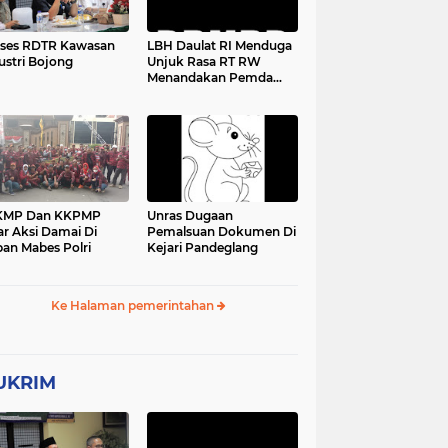
ses RDTR Kawasan
LBH Daulat RI Menduga
ustri Bojong
Unjuk Rasa RT RW
Menandakan Pemda
Pandeglang Sedang
Tidak Baik-Baik Saja,
Kemana Kepala DPMPD
KMP Dan KKPMP
Unras Dugaan
ar Aksi Damai Di
Pemalsuan Dokumen Di
an Mabes Polri
Kejari Pandeglang
Ke Halaman pemerintahan
UKRIM