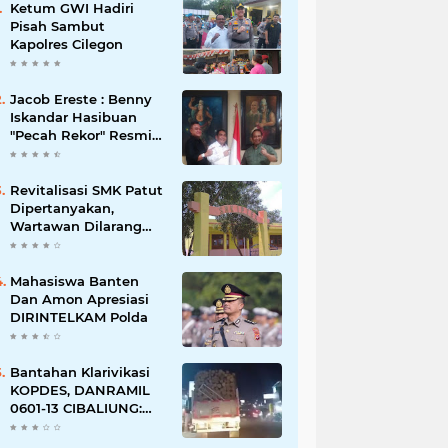
Ketum GWI Hadiri
Pisah Sambut
Kapolres Cilegon
Jacob Ereste : Benny
Iskandar Hasibuan
"Pecah Rekor" Resmi
menyandang Bintang
Setelah 14 Tahun
Ngejokrok Berpangjat
Revitalisasi SMK Patut
Kombes
Dipertanyakan,
Wartawan Dilarang
Meluput
Mahasiswa Banten
Dan Amon Apresiasi
DIRINTELKAM Polda
Bantahan Klarivikasi
KOPDES, DANRAMIL
0601-13 CIBALIUNG:
Penggunaan
Kendaraan Merah