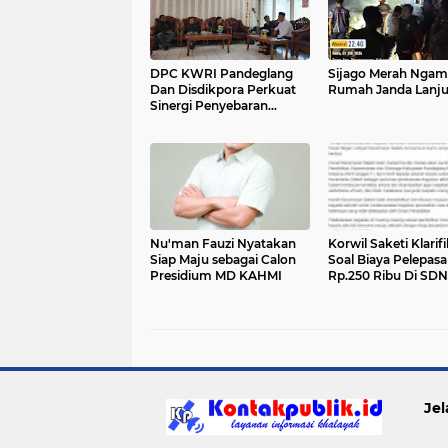
DPC KWRI Pandeglang
Sijago Merah Ngam
Dan Disdikpora Perkuat
Rumah Janda Lanju
Sinergi Penyebaran
Informasi Edukatif
Nu'man Fauzi Nyatakan
Korwil Saketi Klarifi
Siap Maju sebagai Calon
Soal Biaya Pelepas
Presidium MD KAHMI
Rp.250 Ribu Di SDN
Telagasari
Jel