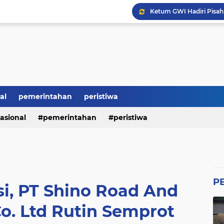
Ketum GWI Hadiri Pisah
Mahasiswa Banten Dan 
Proyek Siluman, Jalan 
Revitalisasi SMK Patut 
BRI Bikin Gaduh, ATM N
Heboh Soal Polemik Jab
Perumda Tirta Benteng 
al
pemerintahan
peristiwa
asional
pemerintahan
peristiwa
P
si, PT Shino Road And
o. Ltd Rutin Semprot