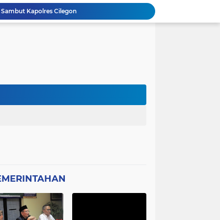
 Sambut Kapolres Cilegon
Amon Apresiasi DIRINTELKAM Polda
Picung Munjul Tanpa Papan Informasi
Ketua DPD GWI Minta Hotman Paris Diproses Hukum, Diduga Telah Menghina Wartwan
Dipertanyakan, Wartawan Dilarang Meluput
asabah Disable Bikin Susah
atan Plt Dirut RSUD Berkah 2026 Dipertanyakan
Kota Tangerang Laksanakan Studi
GWI Desak Polisi Usut Tuntas Jaringan Peredaran Obat Keras Daftar G di Pamulang
Bantahan Klarivikasi KOPDES, DANRAMIL 0601-13 CIBALIUNG: Penggunaan Kendaraan Merah Putih Tidak Sesuai SOP
EMERINTAHAN