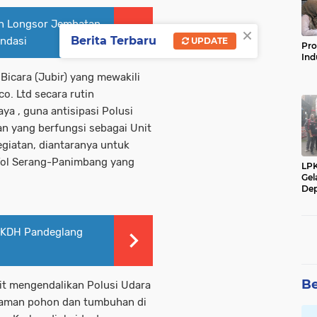
n Longsor Jembatan
×
Berita Terbaru
ndasi
UPDATE
Pro
Ind
icara (Jubir) yang mewakili
o. Ltd secara rutin
ya , guna antisipasi Polusi
an yang berfungsi sebagai Unit
giatan, diantaranya untuk
 Tol Serang-Panimbang yang
LP
Gel
Dep
KKDH Pandeglang
Be
kit mengendalikan Polusi Udara
aman pohon dan tumbuhan di