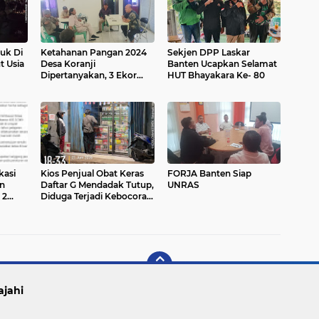
uk Di
Ketahanan Pangan 2024
Sekjen DPP Laskar
t Usia
Desa Koranji
Banten Ucapkan Selamat
Dipertanyakan, 3 Ekor
HUT Bhayakara Ke- 80
Sapi Hilang
kasi
Kios Penjual Obat Keras
FORJA Banten Siap
an
Daftar G Mendadak Tutup,
UNRAS
 2
Diduga Terjadi Kebocoran
Informasi
ajahi