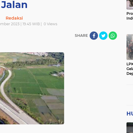
Jalan
Pro
Redaksi
Ind
mber 2023 | 19.45 WIB |
0
Views
SHARE
LP
Gel
Dep
H