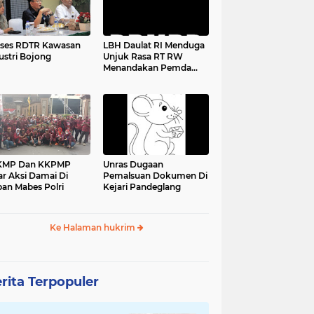
ses RDTR Kawasan
LBH Daulat RI Menduga
ustri Bojong
Unjuk Rasa RT RW
Menandakan Pemda
Pandeglang Sedang
Tidak Baik-Baik Saja,
Kemana Kepala DPMPD
KMP Dan KKPMP
Unras Dugaan
ar Aksi Damai Di
Pemalsuan Dokumen Di
an Mabes Polri
Kejari Pandeglang
Ke Halaman hukrim
rita Terpopuler