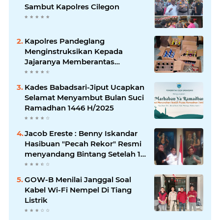
Sambut Kapolres Cilegon
Kapolres Pandeglang
Menginstruksikan Kepada
Jajaranya Memberantas
Peredaran Miras
Kades Babadsari-Jiput Ucapkan
Selamat Menyambut Bulan Suci
Ramadhan 1446 H/2025
Jacob Ereste : Benny Iskandar
Hasibuan "Pecah Rekor" Resmi
menyandang Bintang Setelah 14
Tahun Ngejokrok Berpangjat
Kombes
GOW-B Menilai Janggal Soal
Kabel Wi-Fi Nempel Di Tiang
Listrik