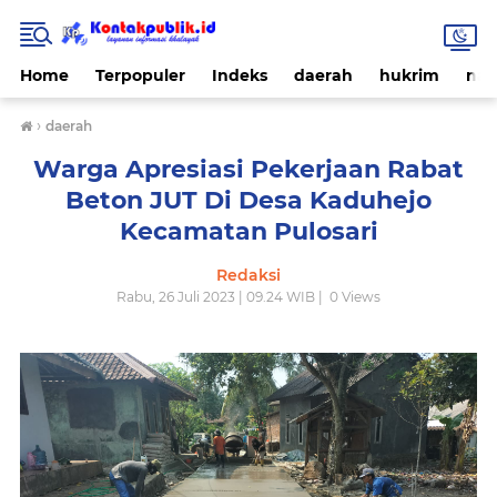
Home
Terpopuler
Indeks
daerah
hukrim
nas
›
daerah
Warga Apresiasi Pekerjaan Rabat
Beton JUT Di Desa Kaduhejo
Kecamatan Pulosari
Redaksi
Rabu, 26 Juli 2023 | 09.24 WIB |
0
Views