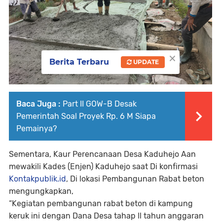
×
Berita Terbaru
UPDATE
Baca Juga :
Part II GOW-B Desak
Pemerintah Soal Proyek Rp. 6 M Siapa
Pemainya?
Sementara, Kaur Perencanaan Desa Kaduhejo Aan
mewakili Kades (Enjen) Kaduhejo saat Di konfirmasi
Kontakpublik.id
, Di lokasi Pembangunan Rabat beton
mengungkapkan,
“Kegiatan pembangunan rabat beton di kampung
keruk ini dengan Dana Desa tahap ll tahun anggaran