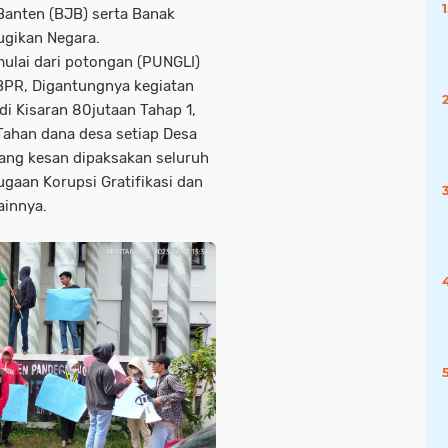
anten (BJB) serta Banak
rugikan Negara.
ulai dari potongan (PUNGLI)
 BPR, Digantungnya kegiatan
i Kisaran 80jutaan Tahap 1,
Tahan dana desa setiap Desa
yang kesan dipaksakan seluruh
gaan Korupsi Gratifikasi dan
innya.