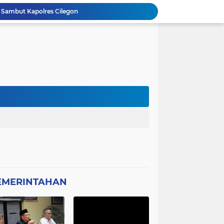
 Sambut Kapolres Cilegon
Amon Apresiasi DIRINTELKAM Polda
Picung Munjul Tanpa Papan Informasi
Ketua DPD GWI Minta Hotman Paris Diproses Hukum, Diduga Telah Menghina Wartwan
Dipertanyakan, Wartawan Dilarang Meluput
asabah Disable Bikin Susah
atan Plt Dirut RSUD Berkah 2026 Dipertanyakan
Kota Tangerang Laksanakan Studi
GWI Desak Polisi Usut Tuntas Jaringan Peredaran Obat Keras Daftar G di Pamulang
Bantahan Klarivikasi KOPDES, DANRAMIL 0601-13 CIBALIUNG: Penggunaan Kendaraan Merah Putih Tidak Sesuai SOP
EMERINTAHAN