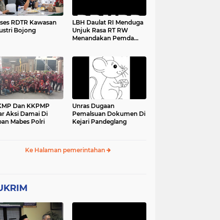
ses RDTR Kawasan
LBH Daulat RI Menduga
ustri Bojong
Unjuk Rasa RT RW
Menandakan Pemda
Pandeglang Sedang
Tidak Baik-Baik Saja,
Kemana Kepala DPMPD
KMP Dan KKPMP
Unras Dugaan
ar Aksi Damai Di
Pemalsuan Dokumen Di
an Mabes Polri
Kejari Pandeglang
Ke Halaman pemerintahan
UKRIM