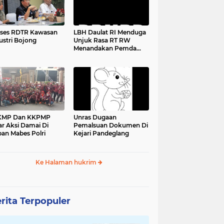
ses RDTR Kawasan
LBH Daulat RI Menduga
ustri Bojong
Unjuk Rasa RT RW
Menandakan Pemda
Pandeglang Sedang
Tidak Baik-Baik Saja,
Kemana Kepala DPMPD
KMP Dan KKPMP
Unras Dugaan
ar Aksi Damai Di
Pemalsuan Dokumen Di
an Mabes Polri
Kejari Pandeglang
Ke Halaman hukrim
rita Terpopuler