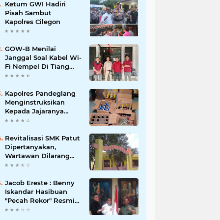
Ketum GWI Hadiri
Pisah Sambut
Kapolres Cilegon
GOW-B Menilai
Janggal Soal Kabel Wi-
Fi Nempel Di Tiang
Listrik
Kapolres Pandeglang
Menginstruksikan
Kepada Jajaranya
Memberantas
Peredaran Miras
Revitalisasi SMK Patut
Dipertanyakan,
Wartawan Dilarang
Meluput
Jacob Ereste : Benny
Iskandar Hasibuan
"Pecah Rekor" Resmi
menyandang Bintang
Setelah 14 Tahun