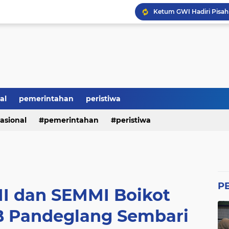
Ketum GWI Hadiri Pisah
Mahasiswa Banten Dan 
Proyek Siluman, Jalan 
Revitalisasi SMK Patut 
BRI Bikin Gaduh, ATM N
Heboh Soal Polemik Jab
Perumda Tirta Benteng 
al
pemerintahan
peristiwa
asional
pemerintahan
peristiwa
P
HMI dan SEMMI Boikot
 Pandeglang Sembari