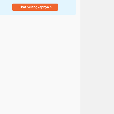
Ngejokrok Berpangjat
Lihat Selengkapnya
Kombes