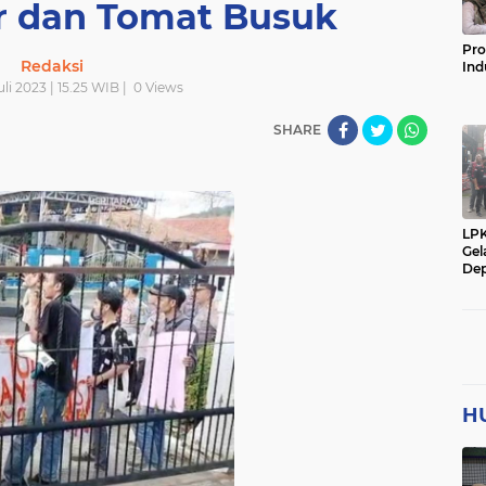
r dan Tomat Busuk
Pro
Redaksi
Ind
li 2023 | 15.25 WIB |
0
Views
SHARE
LP
Gel
Dep
H