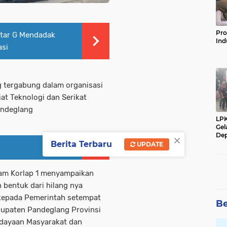
Pro
ftar G Mendadak
Ind
asi
 tergabung dalam organisasi
t Teknologi dan Serikat
andeglang
LP
Gel
×
Dep
Berita Terbaru
UPDATE
ham Korlap 1 menyampaikan
 bentuk dari hilang nya
kepada Pemerintah setempat
Be
bupaten Pandeglang Provinsi
rdayaan Masyarakat dan