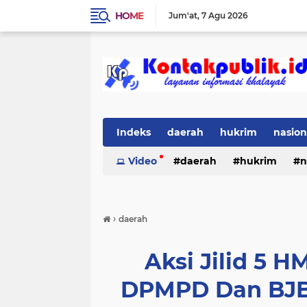
HOME
Jum'at
7 Agu 2026
Indeks
daerah
hukrim
nasion
Video
daerah
hukrim
n
›
daerah
Aksi Jilid 5 
DPMPD Dan BJB