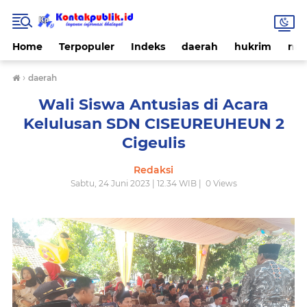
Home
Terpopuler
Indeks
daerah
hukrim
nas
›
daerah
Wali Siswa Antusias di Acara
Kelulusan SDN CISEUREUHEUN 2
Cigeulis
Redaksi
Sabtu, 24 Juni 2023 | 12.34 WIB |
0
Views