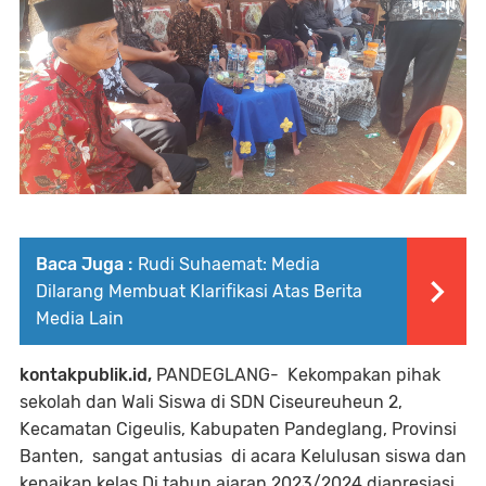
Baca Juga :
Rudi Suhaemat: Media
Dilarang Membuat Klarifikasi Atas Berita
Media Lain
kontakpublik.id,
PANDEGLANG- Kekompakan pihak
sekolah dan Wali Siswa di SDN Ciseureuheun 2,
Kecamatan Cigeulis, Kabupaten Pandeglang, Provinsi
Banten, sangat antusias di acara Kelulusan siswa dan
kenaikan kelas Di tahun ajaran 2023/2024 diapresiasi