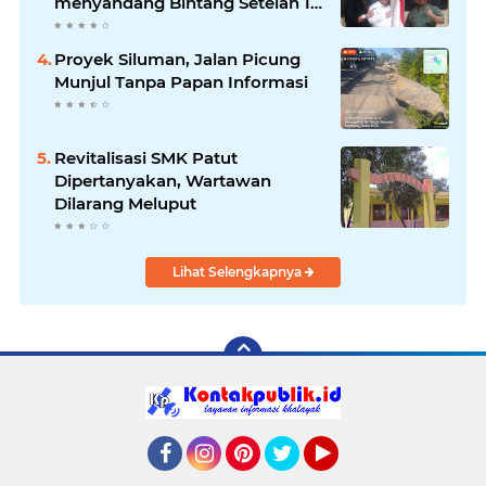
menyandang Bintang Setelah 14
Tahun Ngejokrok Berpangjat
Kombes
Proyek Siluman, Jalan Picung
Munjul Tanpa Papan Informasi
Revitalisasi SMK Patut
Dipertanyakan, Wartawan
Dilarang Meluput
Lihat Selengkapnya
Facebook
Instagram
Pinterest
Twitter
YouTube