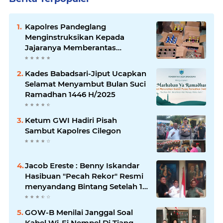
Kapolres Pandeglang
Menginstruksikan Kepada
Jajaranya Memberantas
Peredaran Miras
Kades Babadsari-Jiput Ucapkan
Selamat Menyambut Bulan Suci
Ramadhan 1446 H/2025
Ketum GWI Hadiri Pisah
Sambut Kapolres Cilegon
Jacob Ereste : Benny Iskandar
Hasibuan "Pecah Rekor" Resmi
menyandang Bintang Setelah 14
Tahun Ngejokrok Berpangjat
Kombes
GOW-B Menilai Janggal Soal
Kabel Wi-Fi Nempel Di Tiang