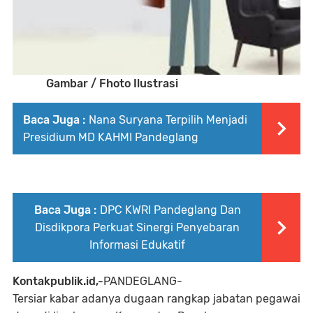
Gambar / Fhoto Ilustrasi
Baca Juga :
Nana Suryana Terpilih Menjadi
Presidium MD KAHMI Pandeglang
Baca Juga :
DPC KWRI Pandeglang Dan
Disdikpora Perkuat Sinergi Penyebaran
Informasi Edukatif
Kontakpublik.id,-
PANDEGLANG-
Tersiar kabar adanya dugaan rangkap jabatan pegawai