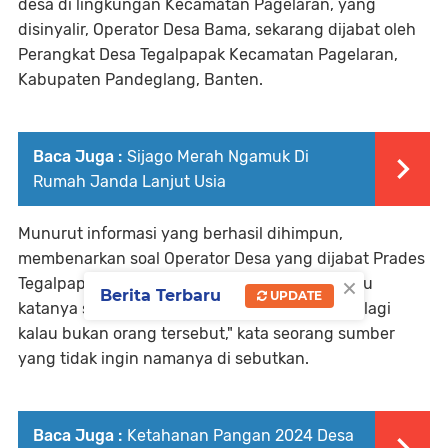
desa di lingkungan Kecamatan Pagelaran, yang
disinyalir, Operator Desa Bama, sekarang dijabat oleh
Perangkat Desa Tegalpapak Kecamatan Pagelaran,
Kabupaten Pandeglang, Banten.
Baca Juga :
Sijago Merah Ngamuk Di
Rumah Janda Lanjut Usia
Munurut informasi yang berhasil dihimpun,
membenarkan soal Operator Desa yang dijabat Prades
×
Tegalpapak. "Iya betul, karena Opdes yang dulu
Berita Terbaru
UPDATE
katanya sudah tidak menjabat lagi. Mau siapa lagi
kalau bukan orang tersebut," kata seorang sumber
yang tidak ingin namanya di sebutkan.
Baca Juga :
Ketahanan Pangan 2024 Desa