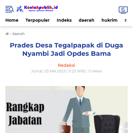
Home
Terpopuler
Indeks
daerah
hukrim
nas
›
daerah
Prades Desa Tegalpapak di Duga
Nyambi Jadi Opdes Bama
Redaksi
Jumat, 05 Mei 2023 | 11.23 WIB |
0
Views