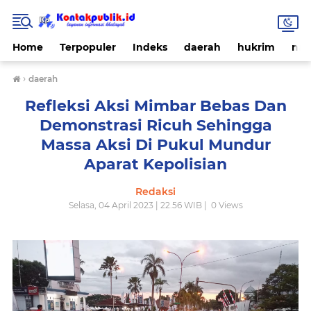
Home
Terpopuler
Indeks
daerah
hukrim
nas
›
daerah
Refleksi Aksi Mimbar Bebas Dan
Demonstrasi Ricuh Sehingga
Massa Aksi Di Pukul Mundur
Aparat Kepolisian
Redaksi
Selasa, 04 April 2023 | 22.56 WIB |
0
Views