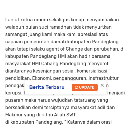
Lanjut ketua umum sekaligus korlap menyampaikan
walapun bulan suci ramadhan tidak menyurtkan
semangat juang kami maka kami apresiasi atas
capaian pemerintah daerah kabupaten Pandeglang
akan tetapi selaku agent of Change dan perubahan, di
kabupaten Pandeglang HMI akan hadir bersama
masyarakat HMI Cabang Pandeglang menyoroti
diantaranya kesenjangan sosial, komersialisasi
pendidikan, Ekonomi, pengangguran, insfrastruktur,
×
penegakkan supermasi hukum, serta persoalan
Berita Terbaru
UPDATE
korupsi, kolusi dan Nepotisme (KKN), itu masih menjadi
pusaran maka harus wujudkan tataruang yang
berkeadilan demi terciptanya masyarakat adil dan
Makmur yang di ridho Allah SWT
di kabupaten Pandeglang, " Katanya dalam orasi