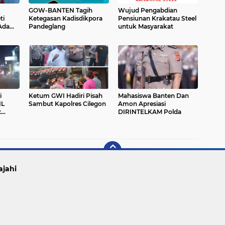
GOW-BANTEN Tagih
Wujud Pengabdian
ti
Ketegasan Kadisdikpora
Pensiunan Krakatau Steel
Ada
Pandeglang
untuk Masyarakat
if
i
Ketum GWI Hadiri Pisah
Mahasiswa Banten Dan
IL
Sambut Kapolres Cilegon
Amon Apresiasi
:
DIRINTELKAM Polda
esuai
ajahi