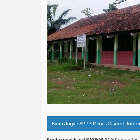
Baca Juga :
SPPG Menes Disorot, Inform
Kontakpublik.id-
PANDEGLANG Komunitas a