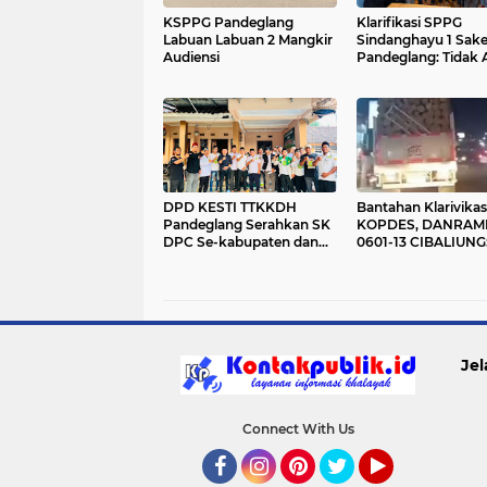
KSPPG Pandeglang
Klarifikasi SPPG
Labuan Labuan 2 Mangkir
Sindanghayu 1 Sake
Audiensi
Pandeglang: Tidak 
Pemotongan Insent
Relawan
DPD KESTI TTKKDH
Bantahan Klarivikas
Pandeglang Serahkan SK
KOPDES, DANRAM
DPC Se-kabupaten dan
0601-13 CIBALIUNG
Siapkan Program Pelatih
Penggunaan Kendaraan
Silat
Merah Putih Tidak S
SOP
Jel
Connect With Us