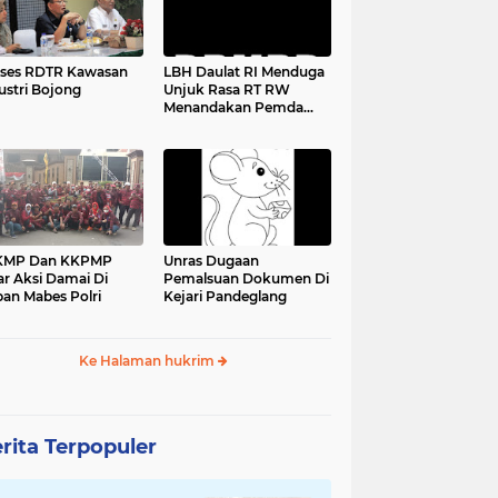
ses RDTR Kawasan
LBH Daulat RI Menduga
ustri Bojong
Unjuk Rasa RT RW
Menandakan Pemda
Pandeglang Sedang
Tidak Baik-Baik Saja,
Kemana Kepala DPMPD
KMP Dan KKPMP
Unras Dugaan
ar Aksi Damai Di
Pemalsuan Dokumen Di
an Mabes Polri
Kejari Pandeglang
Ke Halaman hukrim
rita Terpopuler