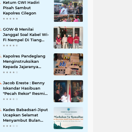
Ketum GWI Hadiri
Pisah Sambut
Kapolres Cilegon
GOW-B Menilai
Janggal Soal Kabel Wi-
Fi Nempel Di Tiang
Listrik
Kapolres Pandeglang
Menginstruksikan
Kepada Jajaranya
Memberantas
Peredaran Miras
Jacob Ereste : Benny
Iskandar Hasibuan
"Pecah Rekor" Resmi
menyandang Bintang
Setelah 14 Tahun
Ngejokrok Berpangjat
Kades Babadsari-Jiput
Kombes
Ucapkan Selamat
Menyambut Bulan
Suci Ramadhan 1446
H/2025