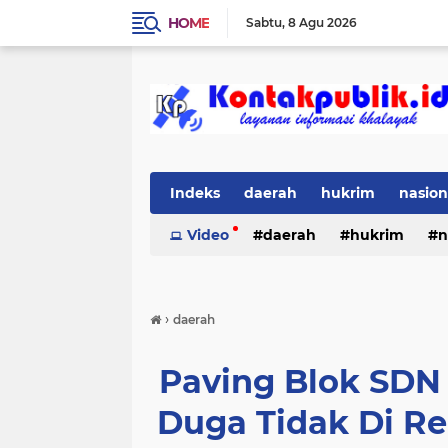
HOME
Sabtu
8 Agu 2026
Indeks
daerah
hukrim
nasion
Video
daerah
hukrim
n
›
daerah
Paving Blok SDN 
Duga Tidak Di Rea