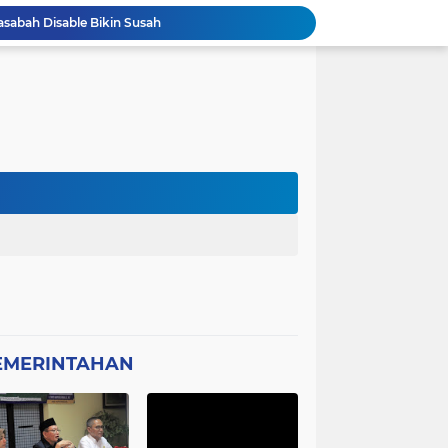
asabah Disable Bikin Susah
atan Plt Dirut RSUD Berkah 2026 Dipertanyakan
Kota Tangerang Laksanakan Studi
GWI Desak Polisi Usut Tuntas Jaringan Peredaran Obat Keras Daftar G di Pamulang
Bantahan Klarivikasi KOPDES, DANRAMIL 0601-13 CIBALIUNG: Penggunaan Kendaraan Merah Putih Tidak Sesuai SOP
 Sambut Kapolres Cilegon
Amon Apresiasi DIRINTELKAM Polda
Picung Munjul Tanpa Papan Informasi
Ketua DPD GWI Minta Hotman Paris Diproses Hukum, Diduga Telah Menghina Wartwan
Dipertanyakan, Wartawan Dilarang Meluput
EMERINTAHAN