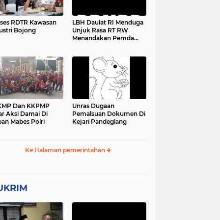
ses RDTR Kawasan
LBH Daulat RI Menduga
ustri Bojong
Unjuk Rasa RT RW
Menandakan Pemda
Pandeglang Sedang
Tidak Baik-Baik Saja,
Kemana Kepala DPMPD
KMP Dan KKPMP
Unras Dugaan
ar Aksi Damai Di
Pemalsuan Dokumen Di
an Mabes Polri
Kejari Pandeglang
Ke Halaman pemerintahan
UKRIM