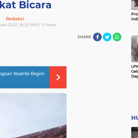
kat Bicara
Pro
Redaksi
Ind
uari 2023 | 16.20 WIB |
0
Views
SHARE
LP
Gel
ngsari Nyambi Begini
Dep
H