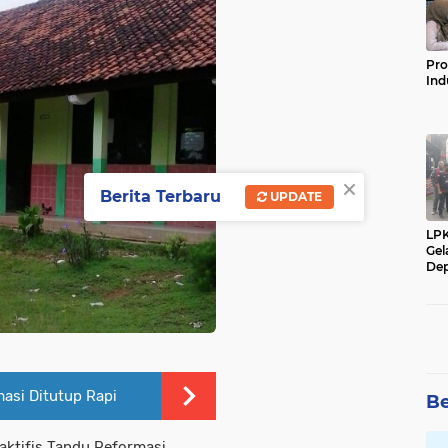
Pro
Ind
×
Berita Terbaru
UPDATE
LP
Gel
Dep
asi Ditutup Rapi
Be
ktifis Tandu Reformasi