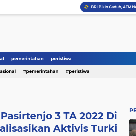
BRI Bikin Gaduh, ATM N
Heboh Soal Polemik Jab
Perumda Tirta Benteng 
Ketum GWI Hadiri Pisah
Mahasiswa Banten Dan 
Proyek Siluman, Jalan 
al
pemerintahan
peristiwa
asional
pemerintahan
peristiwa
Revitalisasi SMK Patut 
P
Pasirtenjo 3 TA 2022 Di
lisasikan Aktivis Turki