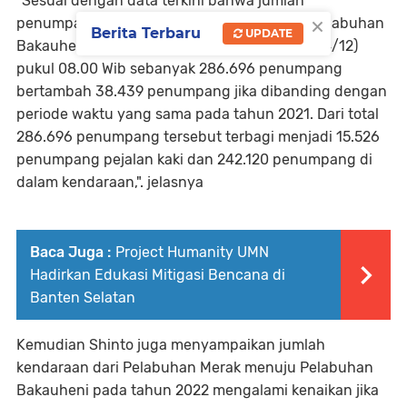
"Sesuai dengan data terkini bahwa jumlah
×
penumpang dari Pelabuhan Merak menuju Pelabuhan
Berita Terbaru
UPDATE
Bakauheni dari Sabtu (17/12) hingga Sabtu (24/12)
pukul 08.00 Wib sebanyak 286.696 penumpang
bertambah 38.439 penumpang jika dibanding dengan
periode waktu yang sama pada tahun 2021. Dari total
286.696 penumpang tersebut terbagi menjadi 15.526
penumpang pejalan kaki dan 242.120 penumpang di
dalam kendaraan,". jelasnya
Baca Juga :
Project Humanity UMN
Hadirkan Edukasi Mitigasi Bencana di
Banten Selatan
Kemudian Shinto juga menyampaikan jumlah
kendaraan dari Pelabuhan Merak menuju Pelabuhan
Bakauheni pada tahun 2022 mengalami kenaikan jika