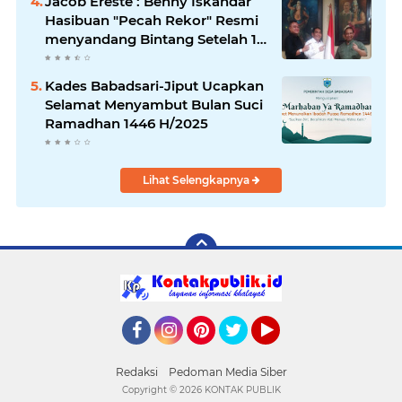
Jacob Ereste : Benny Iskandar
Hasibuan "Pecah Rekor" Resmi
menyandang Bintang Setelah 14
Tahun Ngejokrok Berpangjat
Kombes
Kades Babadsari-Jiput Ucapkan
Selamat Menyambut Bulan Suci
Ramadhan 1446 H/2025
Lihat Selengkapnya
Facebook
Instagram
Pinterest
Twitter
YouTube
Redaksi
Pedoman Media Siber
Copyright ©
2026 KONTAK PUBLIK