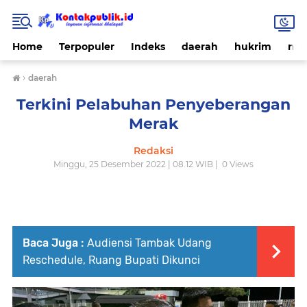
Home
Terpopuler
Indeks
daerah
hukrim
nas
›
daerah
Terkini Pelabuhan Penyeberangan
Merak
Redaksi
Minggu, 25 Desember 2022 | 08.12 WIB |
0
Views
Baca Juga :
Audiensi Tambak Udang
Reschedule, Ruang Bupati Dikunci