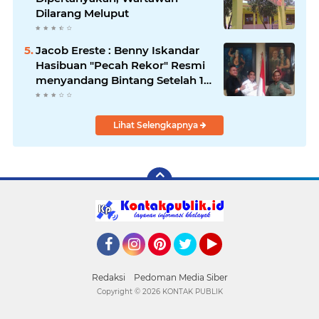
Dilarang Meluput
Jacob Ereste : Benny Iskandar
Hasibuan "Pecah Rekor" Resmi
menyandang Bintang Setelah 14
Tahun Ngejokrok Berpangjat
Kombes
Lihat Selengkapnya
Facebook
Instagram
Pinterest
Twitter
YouTube
Redaksi
Pedoman Media Siber
Copyright ©
2026 KONTAK PUBLIK