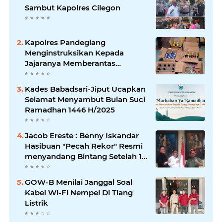
Sambut Kapolres Cilegon
Kapolres Pandeglang
Menginstruksikan Kepada
Jajaranya Memberantas
Peredaran Miras
Kades Babadsari-Jiput Ucapkan
Selamat Menyambut Bulan Suci
Ramadhan 1446 H/2025
Jacob Ereste : Benny Iskandar
Hasibuan "Pecah Rekor" Resmi
menyandang Bintang Setelah 14
Tahun Ngejokrok Berpangjat
Kombes
GOW-B Menilai Janggal Soal
Kabel Wi-Fi Nempel Di Tiang
Listrik