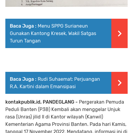
Baca Juga :
Menu SPPG Surianeun
Gunakan Kantong Kresek, Wakil Satgas
Turun Tangan
Baca Juga :
Rudi Suhaemat: Perjuangan
R.A. Kartini dalam Emansipasi
kontakpublik.id, PANDEGLANG -
Pergerakan Pemuda
Peduli Banten (P3B) Kembali akan menggelar Unjuk
rasa (Unras) jilid II di Kantor wilayah (Kanwil)
Kementerian Agama Provinsi Banten. Pada hari Kamis,
tanggal 17 November 2022. Mendatang, informasi ini di