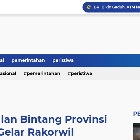
BRI Bikin Gaduh, ATM N
Heboh Soal Polemik Jab
Perumda Tirta Benteng 
Ketum GWI Hadiri Pisah
Mahasiswa Banten Dan 
Proyek Siluman, Jalan 
al
pemerintahan
peristiwa
asional
pemerintahan
peristiwa
Revitalisasi SMK Patut 
P
lan Bintang Provinsi
Gelar Rakorwil