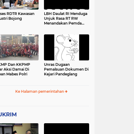
ses RDTR Kawasan
LBH Daulat RI Menduga
ustri Bojong
Unjuk Rasa RT RW
Menandakan Pemda
Pandeglang Sedang
Tidak Baik-Baik Saja,
Kemana Kepala DPMPD
KMP Dan KKPMP
Unras Dugaan
ar Aksi Damai Di
Pemalsuan Dokumen Di
an Mabes Polri
Kejari Pandeglang
Ke Halaman pemerintahan
UKRIM