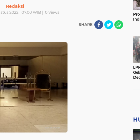
Redaksi
stus 2022 | 07.00 WIB |
0
Views
Pro
Ind
SHARE
LP
Gel
Dep
H