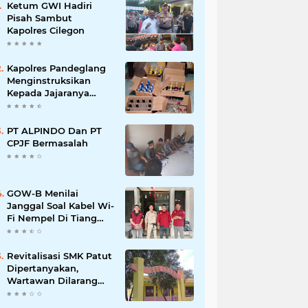
Ketum GWI Hadiri
Pisah Sambut
Kapolres Cilegon
Kapolres Pandeglang
Menginstruksikan
Kepada Jajaranya
Memberantas
Peredaran Miras
PT ALPINDO Dan PT
CPJF Bermasalah
GOW-B Menilai
Janggal Soal Kabel Wi-
Fi Nempel Di Tiang
Listrik
Revitalisasi SMK Patut
Dipertanyakan,
Wartawan Dilarang
Meluput