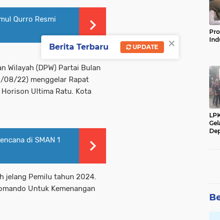
mul Qurro Resmi
Pro
×
Ind
Berita Terbaru
UPDATE
 Wilayah (DPW) Partai Bulan
8/08/22) menggelar Rapat
l Horison Ultima Ratu. Kota
LP
Gel
Dep
Bencana di SMAN 1
h jelang Pemilu tahun 2024.
 Komando Untuk Kemenangan
Be