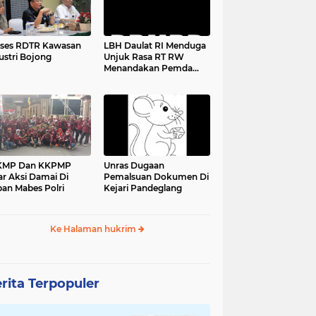
ses RDTR Kawasan
LBH Daulat RI Menduga
ustri Bojong
Unjuk Rasa RT RW
Menandakan Pemda
Pandeglang Sedang
Tidak Baik-Baik Saja,
Kemana Kepala DPMPD
KMP Dan KKPMP
Unras Dugaan
ar Aksi Damai Di
Pemalsuan Dokumen Di
an Mabes Polri
Kejari Pandeglang
Ke Halaman hukrim
rita Terpopuler