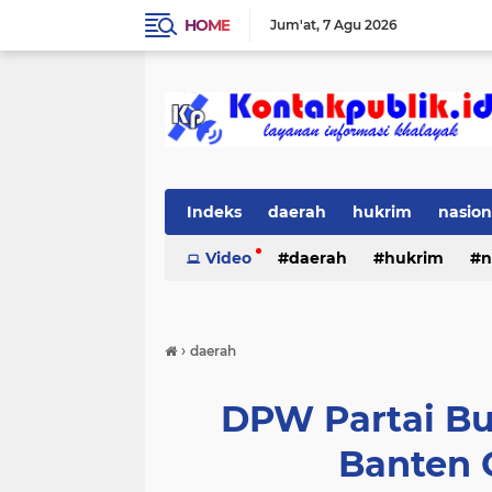
HOME
Jum'at
7 Agu 2026
Indeks
daerah
hukrim
nasion
Video
daerah
hukrim
n
›
daerah
DPW Partai Bu
Banten 