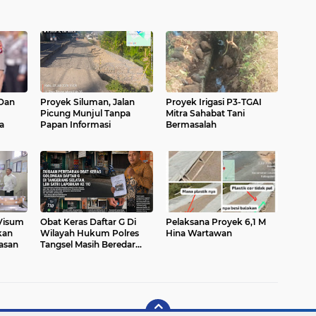
Dan
Proyek Siluman, Jalan
Proyek Irigasi P3-TGAI
Picung Munjul Tanpa
Mitra Sahabat Tani
a
Papan Informasi
Bermasalah
 Visum
Obat Keras Daftar G Di
Pelaksana Proyek 6,1 M
kan
Wilayah Hukum Polres
Hina Wartawan
asan
Tangsel Masih Beredar
Bebas