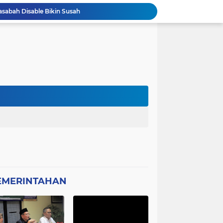
asabah Disable Bikin Susah
atan Plt Dirut RSUD Berkah 2026 Dipertanyakan
Kota Tangerang Laksanakan Studi
GWI Desak Polisi Usut Tuntas Jaringan Peredaran Obat Keras Daftar G di Pamulang
Bantahan Klarivikasi KOPDES, DANRAMIL 0601-13 CIBALIUNG: Penggunaan Kendaraan Merah Putih Tidak Sesuai SOP
 Sambut Kapolres Cilegon
Amon Apresiasi DIRINTELKAM Polda
Picung Munjul Tanpa Papan Informasi
Ketua DPD GWI Minta Hotman Paris Diproses Hukum, Diduga Telah Menghina Wartwan
Dipertanyakan, Wartawan Dilarang Meluput
EMERINTAHAN