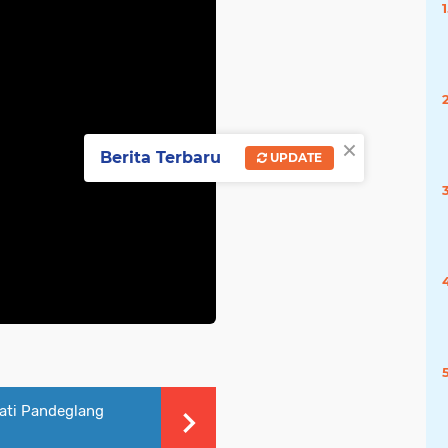
×
Berita Terbaru
UPDATE
ati Pandeglang