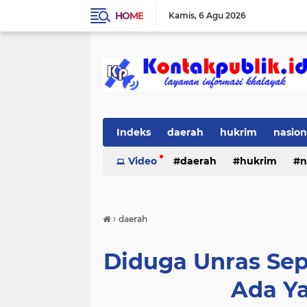
HOME
Kamis
6 Agu 2026
Indeks
daerah
hukrim
nasion
Video
daerah
hukrim
n
›
daerah
Diduga Unras Sep
Ada Y