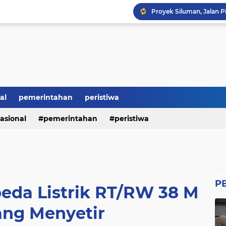
Proyek Siluman, Jalan 
Revitalisasi SMK Patut 
BRI Bikin Gaduh, ATM N
Heboh Soal Polemik Jab
Perumda Tirta Benteng 
al
pemerintahan
peristiwa
Ketum GWI Hadiri Pisah
asional
pemerintahan
peristiwa
Mahasiswa Banten Dan 
P
eda Listrik RT/RW 38 M
ang Menyetir