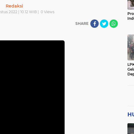
Redaksi
tus 2022 | 10.12 WIB |
0
Views
Pro
Ind
SHARE
LP
Gel
Dep
H