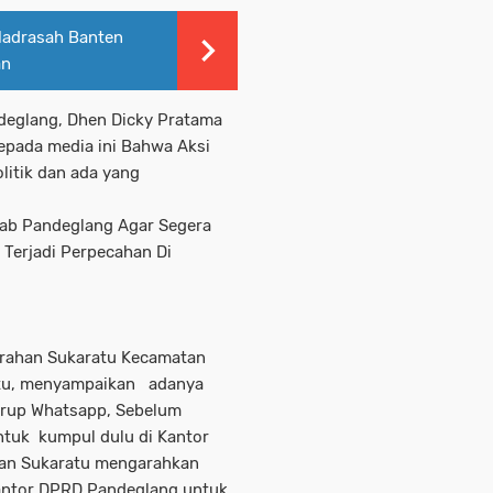
Madrasah Banten
an
ndeglang, Dhen Dicky Pratama
epada media ini Bahwa Aksi
litik dan ada yang
kab Pandeglang Agar Segera
Terjadi Perpecahan Di
arahan Sukaratu Kecamatan
itu, menyampaikan adanya
 Grup Whatsapp, Sebelum
untuk kumpul dulu di Kantor
ahan Sukaratu mengarahkan
antor DPRD Pandeglang untuk