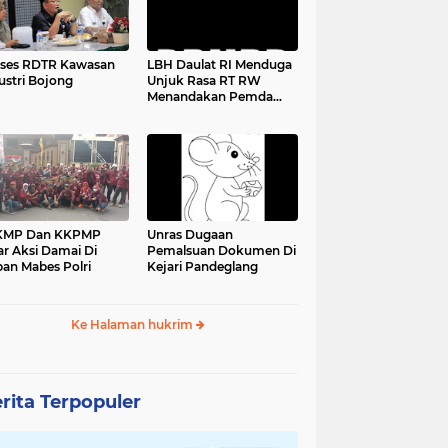
ses RDTR Kawasan
LBH Daulat RI Menduga
ustri Bojong
Unjuk Rasa RT RW
Menandakan Pemda
Pandeglang Sedang
Tidak Baik-Baik Saja,
Kemana Kepala DPMPD
KMP Dan KKPMP
Unras Dugaan
ar Aksi Damai Di
Pemalsuan Dokumen Di
an Mabes Polri
Kejari Pandeglang
Ke Halaman hukrim
rita Terpopuler