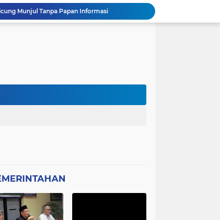
Picung Munjul Tanpa Papan Informasi
Ketua DPD GWI Minta Hotman Paris Diproses Hukum, Diduga Telah Menghina Wartwan
Dipertanyakan, Wartawan Dilarang Meluput
asabah Disable Bikin Susah
atan Plt Dirut RSUD Berkah 2026 Dipertanyakan
Kota Tangerang Laksanakan Studi
GWI Desak Polisi Usut Tuntas Jaringan Peredaran Obat Keras Daftar G di Pamulang
Bantahan Klarivikasi KOPDES, DANRAMIL 0601-13 CIBALIUNG: Penggunaan Kendaraan Merah Putih Tidak Sesuai SOP
 Sambut Kapolres Cilegon
Amon Apresiasi DIRINTELKAM Polda
EMERINTAHAN