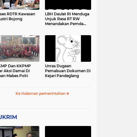
ses RDTR Kawasan
LBH Daulat RI Menduga
ustri Bojong
Unjuk Rasa RT RW
Menandakan Pemda
Pandeglang Sedang
Tidak Baik-Baik Saja,
Kemana Kepala DPMPD
KMP Dan KKPMP
Unras Dugaan
ar Aksi Damai Di
Pemalsuan Dokumen Di
an Mabes Polri
Kejari Pandeglang
Ke Halaman pemerintahan
UKRIM