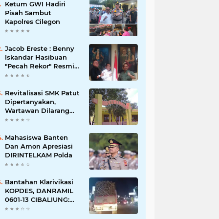
Ketum GWI Hadiri
Pisah Sambut
Kapolres Cilegon
Jacob Ereste : Benny
Iskandar Hasibuan
"Pecah Rekor" Resmi
menyandang Bintang
Setelah 14 Tahun
Ngejokrok Berpangjat
Revitalisasi SMK Patut
Kombes
Dipertanyakan,
Wartawan Dilarang
Meluput
Mahasiswa Banten
Dan Amon Apresiasi
DIRINTELKAM Polda
Bantahan Klarivikasi
KOPDES, DANRAMIL
0601-13 CIBALIUNG:
Penggunaan
Kendaraan Merah