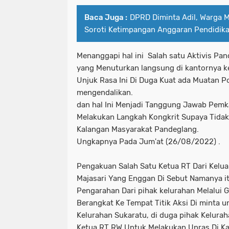
Baca Juga :
DPRD Diminta Adil, Warga 
Soroti Ketimpangan Anggaran Pendidik
Menanggapi hal ini Salah satu Aktivis Pa
yang Menuturkan langsung di kantornya k
Unjuk Rasa Ini Di Duga Kuat ada Muatan Po
mengendalikan.
dan hal Ini Menjadi Tanggung Jawab Pem
Melakukan Langkah Kongkrit Supaya Tidak 
Kalangan Masyarakat Pandeglang.
Ungkapnya Pada Jum'at (26/08/2022) .
Pengakuan Salah Satu Ketua RT Dari Kelu
Majasari Yang Enggan Di Sebut Namanya 
Pengarahan Dari pihak kelurahan Melalui
Berangkat Ke Tempat Titik Aksi Di minta 
Kelurahan Sukaratu, di duga pihak Kelur
Ketua RT RW Untuk Melakukan Unras Di K