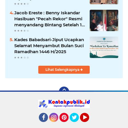
Peredaran Miras
Jacob Ereste : Benny Iskandar
Hasibuan "Pecah Rekor" Resmi
menyandang Bintang Setelah 14
Tahun Ngejokrok Berpangjat
Kombes
Kades Babadsari-Jiput Ucapkan
Selamat Menyambut Bulan Suci
Ramadhan 1446 H/2025
Lihat Selengkapnya
Facebook
Instagram
Pinterest
Twitter
YouTube