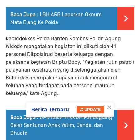
Baca Juga :
LBH ARB Laporkan Oknum
Mata Elang Ke Polda
Kabiddokkes Polda Banten Kombes Pol dr. Agung
Widodo mengatakan Kegiatan ini diikuti oleh 41
personel Ditpolairud beserta keluarga dengan
pelaksana kegiatan Briptu Boby. "Kegiatan rutin patroli
pelayanan kesehatan yang diselenggarakan oleh
Biddokkes merupakan upaya untuk mengontrol
keluhan yang terdapat pada personel maupun
keluarga," kata Agung.
×
Berita Terbaru
UPDATE
Baca Juga :
DPD Kesti TTKKDH Pandeglang
Gelar Santunan Anak Yatim, Janda, dan
Dhuafa