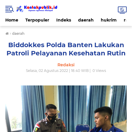
Home
Terpopuler
Indeks
daerah
hukrim
nas
›
daerah
Biddokkes Polda Banten Lakukan
Patroli Pelayanan Kesehatan Rutin
Redaksi
Selasa, 02 Agustus 2022 | 18.40 WIB |
0
Views