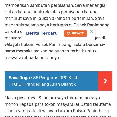
memberikan sambutan perpisahan, Saya menangis
bukan karena tidak rela atas perpisahan karena
menurut saya ini bukan akhir dari pertemuan, Saya
menangis selama saya bertugas di Polsek Panimbang
×
baik itu dari pihak Muspika Kecamatan juga
Berita Terbaru
UPDATE
masyarakat khususnya TNI POLRI, yang bertugas di
Wilayah hukum Polsek Panimbang, selalu bersama-
sama memaksimalkan pelayanan terbaik untuk
masyarakat pada umumnya.
Baca Juga :
35 Pengurus DPC Kesti
TTKKDH Pandeglang Akan Dilantik
Masih pesannya, Sebelum saya berpamitan saya
mohon kepada para tokoh masyarakat Ustad terutama
Ulama yang ada di wilayah hukum Polsek Panimbang