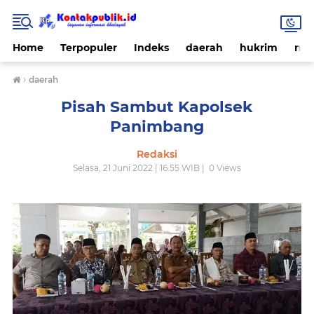
Home
Terpopuler
Indeks
daerah
hukrim
nas
›
daerah
Pisah Sambut Kapolsek
Panimbang
Redaksi
Selasa, 21 Juni 2022 | 16.55 WIB |
0
Views