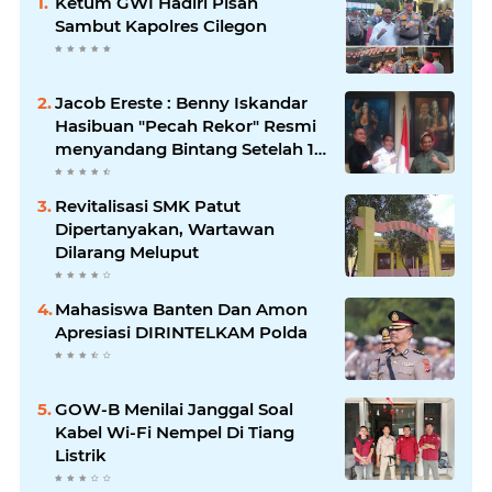
Ketum GWI Hadiri Pisah
Sambut Kapolres Cilegon
Jacob Ereste : Benny Iskandar
Hasibuan "Pecah Rekor" Resmi
menyandang Bintang Setelah 14
Tahun Ngejokrok Berpangjat
Kombes
Revitalisasi SMK Patut
Dipertanyakan, Wartawan
Dilarang Meluput
Mahasiswa Banten Dan Amon
Apresiasi DIRINTELKAM Polda
GOW-B Menilai Janggal Soal
Kabel Wi-Fi Nempel Di Tiang
Listrik