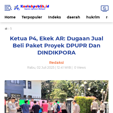
Home
Terpopuler
Indeks
daerah
hukrim
nas
›
1
Ketua P4, Ekek AR: Dugaan Jual
Beli Paket Proyek DPUPR Dan
DINDIKPORA
Redaksi
Rabu, 02 Juli 2025 | 12.41 WIB |
0
Views