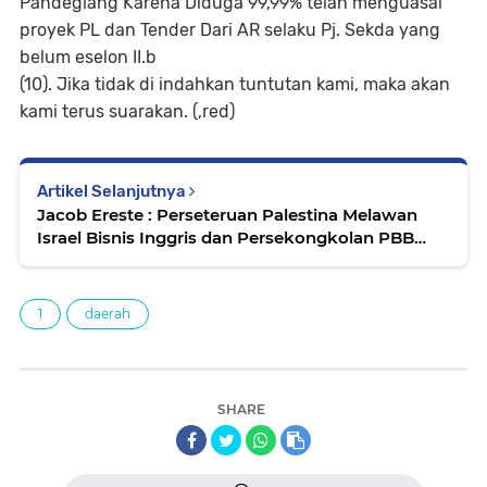
Pandeglang Karena Diduga 99,99% telah menguasai
proyek PL dan Tender Dari AR selaku Pj. Sekda yang
belum eselon II.b
(10). Jika tidak di indahkan tuntutan kami, maka akan
kami terus suarakan. (,red)
Artikel Selanjutnya
Jacob Ereste : Perseteruan Palestina Melawan
Israel Bisnis Inggris dan Persekongkolan PBB
Yang menyulut Bara Apinya Sampai Sekarang
Yang Terus Dipelihara Amerika
1
daerah
SHARE