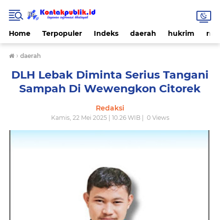
Home
Terpopuler
Indeks
daerah
hukrim
nas
›
daerah
DLH Lebak Diminta Serius Tangani
Sampah Di Wewengkon Citorek
Redaksi
Kamis, 22 Mei 2025 | 10.26 WIB |
0
Views