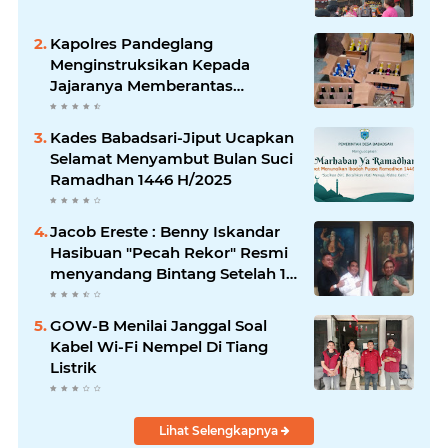
Kapolres Pandeglang
Menginstruksikan Kepada
Jajaranya Memberantas
Peredaran Miras
Kades Babadsari-Jiput Ucapkan
Selamat Menyambut Bulan Suci
Ramadhan 1446 H/2025
Jacob Ereste : Benny Iskandar
Hasibuan "Pecah Rekor" Resmi
menyandang Bintang Setelah 14
Tahun Ngejokrok Berpangjat
Kombes
GOW-B Menilai Janggal Soal
Kabel Wi-Fi Nempel Di Tiang
Listrik
Lihat Selengkapnya