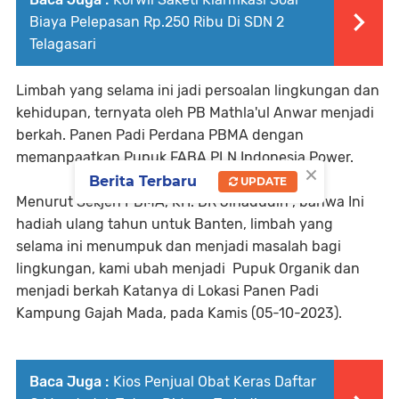
Biaya Pelepasan Rp.250 Ribu Di SDN 2
Telagasari
Limbah yang selama ini jadi persoalan lingkungan dan
kehidupan, ternyata oleh PB Mathla'ul Anwar menjadi
berkah. Panen Padi Perdana PBMA dengan
memanpaatkan Pupuk FABA PLN Indonesia Power.
×
Berita Terbaru
UPDATE
Menurut Sekjen PBMA, KH. DR Jihadudin , bahwa Ini
hadiah ulang tahun untuk Banten, limbah yang
selama ini menumpuk dan menjadi masalah bagi
lingkungan, kami ubah menjadi Pupuk Organik dan
menjadi berkah Katanya di Lokasi Panen Padi
Kampung Gajah Mada, pada Kamis (05-10-2023).
Baca Juga :
Kios Penjual Obat Keras Daftar