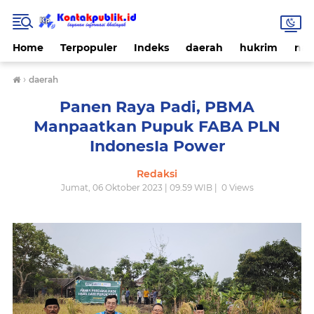
Home
Terpopuler
Indeks
daerah
hukrim
nas
›
daerah
Panen Raya Padi, PBMA
Manpaatkan Pupuk FABA PLN
IndonesIa Power
Redaksi
Jumat, 06 Oktober 2023 | 09.59 WIB |
0
Views