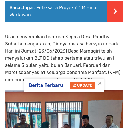
Baca Juga :
Pelaksana Proyek 6,1 M Hina
Wartawan
Usai menyerahkan bantuan Kepala Desa Randhy
Suharta mengatakan, Dirinya merasa bersyukur pada
Hari ini Jum,at (23/06/2023) Desa Margagiri telah
menyalurkan BLT DD tahap pertama atau triwulan l
selama 3 bulan yaitu bulan Januari, Februari dan
Maret sebanyak 31 Keluarga penerima Manfaat, (KPM)
menerima uang tunai sebanyak 900.000.
×
Berita Terbaru
UPDATE