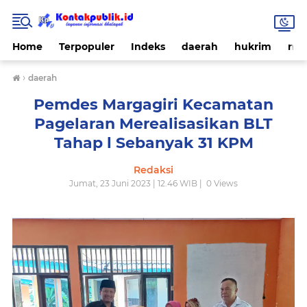
Home
Terpopuler
Indeks
daerah
hukrim
nas
›
daerah
Pemdes Margagiri Kecamatan
Pagelaran Merealisasikan BLT
Tahap l Sebanyak 31 KPM
Redaksi
Jumat, 23 Juni 2023 | 12.46 WIB |
0
Views