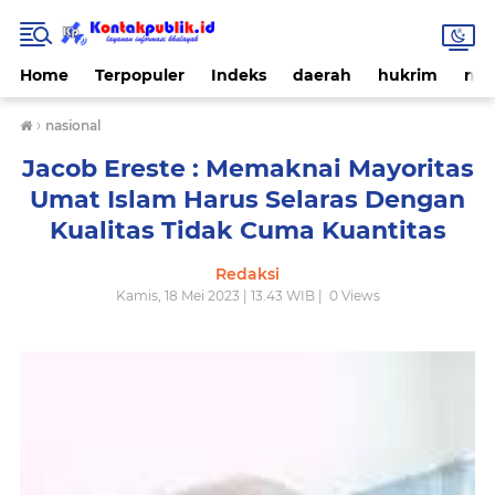
Home
Terpopuler
Indeks
daerah
hukrim
nas
›
nasional
Jacob Ereste : Memaknai Mayoritas
Umat Islam Harus Selaras Dengan
Kualitas Tidak Cuma Kuantitas
Redaksi
Kamis, 18 Mei 2023 | 13.43 WIB |
0
Views