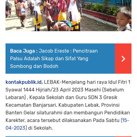
Baca Juga :
Jacob Ereste : Pencitraan
Palsu Adalah Sikap dan Sifat Yang
Sombong dan Bodoh
kontakpublik.id
,
LEBAK-Menjelang hari raya Idul Fitri 1
Syawal 1444 Hijriah/23 April 2023 Masehi (Sebelum
Lebaran) , Kepala Sekolah dan Guru SDN 3 Gresik
Kecamatan Banjarsari, Kabupaten Lebak, Provinsi
Banten Gelar silaturahmi dan membangun Pendidikan
Karekter, acara tersebut dilaksanakan Pada Sabtu
(15-
04-2023
) di Sekolah.