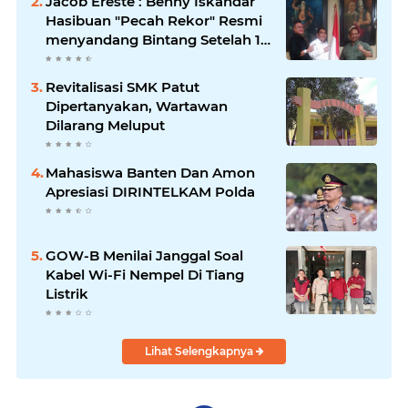
Jacob Ereste : Benny Iskandar
Hasibuan "Pecah Rekor" Resmi
menyandang Bintang Setelah 14
Tahun Ngejokrok Berpangjat
Kombes
Revitalisasi SMK Patut
Dipertanyakan, Wartawan
Dilarang Meluput
Mahasiswa Banten Dan Amon
Apresiasi DIRINTELKAM Polda
GOW-B Menilai Janggal Soal
Kabel Wi-Fi Nempel Di Tiang
Listrik
Lihat Selengkapnya