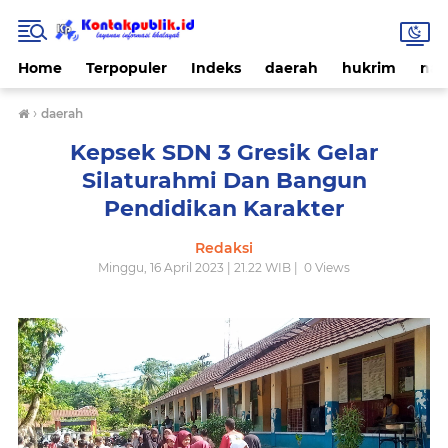
Home
Terpopuler
Indeks
daerah
hukrim
nas
›
daerah
Kepsek SDN 3 Gresik Gelar
Silaturahmi Dan Bangun
Pendidikan Karakter
Redaksi
Minggu, 16 April 2023 | 21.22 WIB |
0
Views