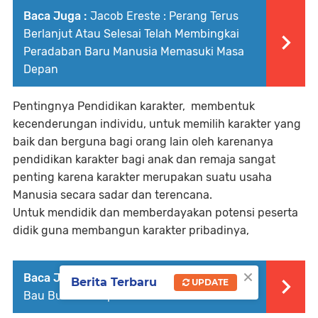
Baca Juga :
Jacob Ereste : Perang Terus
Berlanjut Atau Selesai Telah Membingkai
Peradaban Baru Manusia Memasuki Masa
Depan
Pentingnya Pendidikan karakter, membentuk
kecenderungan individu, untuk memilih karakter yang
baik dan berguna bagi orang lain oleh karenanya
pendidikan karakter bagi anak dan remaja sangat
penting karena karakter merupakan suatu usaha
Manusia secara sadar dan terencana.
Untuk mendidik dan memberdayakan potensi peserta
didik guna membangun karakter pribadinya,
×
Baca Juga :
Warga Pagelaran Keluhkan
Berita Terbaru
UPDATE
Bau Busuk Sampah Di Pasar