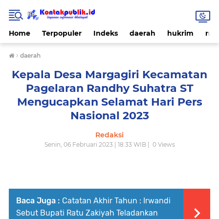
Home
Terpopuler
Indeks
daerah
hukrim
nas
›
daerah
Kepala Desa Margagiri Kecamatan
Pagelaran Randhy Suhatra ST
Mengucapkan Selamat Hari Pers
Nasional 2023
Redaksi
Senin, 06 Februari 2023 | 18.33 WIB |
0
Views
Baca Juga :
Catatan Akhir Tahun : Irwandi
Sebut Bupati Ratu Zakiyah Teladankan