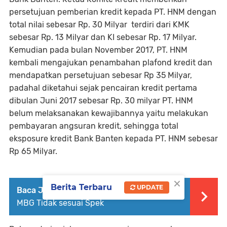
persetujuan pemberian kredit kepada PT. HNM dengan
total nilai sebesar Rp. 30 Milyar terdiri dari KMK
sebesar Rp. 13 Milyar dan KI sebesar Rp. 17 Milyar.
Kemudian pada bulan November 2017, PT. HNM
kembali mengajukan penambahan plafond kredit dan
mendapatkan persetujuan sebesar Rp 35 Milyar,
padahal diketahui sejak pencairan kredit pertama
dibulan Juni 2017 sebesar Rp. 30 milyar PT. HNM
belum melaksanakan kewajibannya yaitu melakukan
pembayaran angsuran kredit, sehingga total
eksposure kredit Bank Banten kepada PT. HNM sebesar
Rp 65 Milyar.
×
Berita Terbaru
UPDATE
Baca Juga :
SPPG Kerta Dikeluhkan, Menu
MBG Tidak sesuai Spek