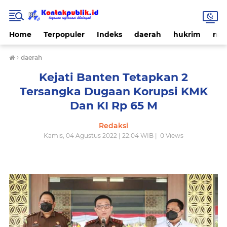
Home
Terpopuler
Indeks
daerah
hukrim
nas
›
daerah
Kejati Banten Tetapkan 2
Tersangka Dugaan Korupsi KMK
Dan KI Rp 65 M
Redaksi
Kamis, 04 Agustus 2022 | 22.04 WIB |
0
Views